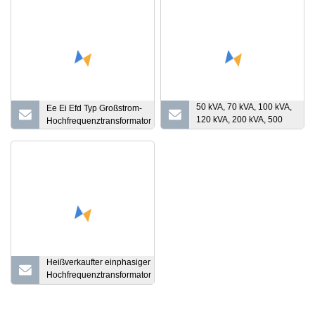
50 kVA, 70 kVA, 100 kVA,
Ee Ei Efd Typ Großstrom-
120 kVA, 200 kVA, 500
Hochfrequenztransformator
kVA, 800 kVA, 1000 kVA,
1250 kVA, 10 kV, 400 V, 3-
phasiger
Hochspannungs-
Trockentyp,
harzgegossene, isolierte
elektrische
Leistungstransformatoren
für den Innenbereich
Heißverkaufter einphasiger
Hochfrequenztransformator
mit UL-Zulassung