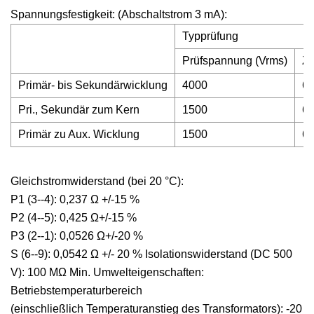
Spannungsfestigkeit: (Abschaltstrom 3 mA):
Typprüfung
Prüfspannung (Vrms)
Ze
Primär- bis Sekundärwicklung
4000
6
Pri., Sekundär zum Kern
1500
6
Primär zu Aux. Wicklung
1500
6
Gleichstromwiderstand (bei 20 °C):
P1 (3--4): 0,237 Ω +/-15 %
P2 (4--5): 0,425 Ω+/-15 %
P3 (2--1): 0,0526 Ω+/-20 %
S (6--9): 0,0542 Ω +/- 20 % Isolationswiderstand (DC 500
V): 100 MΩ Min. Umwelteigenschaften:
Betriebstemperaturbereich
(einschließlich Temperaturanstieg des Transformators): -20