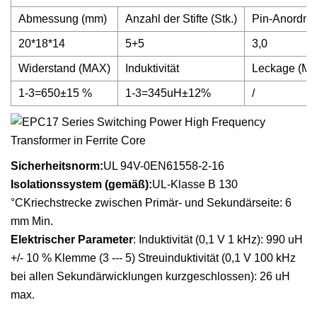
Abmessung (mm)
Anzahl der Stifte (Stk.)
Pin-Anordnu
20*18*14
5+5
3,0
Widerstand (MAX)
Induktivität
Leckage (M
1-3=650±15 %
1-3=345uH±12%
/
Sicherheitsnorm:
UL 94V-0EN61558-2-16
Isolationssystem (gemäß):
UL-Klasse B 130
°CKriechstrecke zwischen Primär- und Sekundärseite: 6
mm Min.
Elektrischer Parameter
: Induktivität (0,1 V 1 kHz): 990 uH
+/- 10 % Klemme (3 --- 5) Streuinduktivität (0,1 V 100 kHz
bei allen Sekundärwicklungen kurzgeschlossen): 26 uH
max.