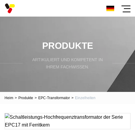
PRODUKTE
ARTIKULIERT UND KOMPETENT IN
IHREM FACHWISSEN.
Heim
>
Produkte
>
EPC-Transformator
>
Einzelheiten