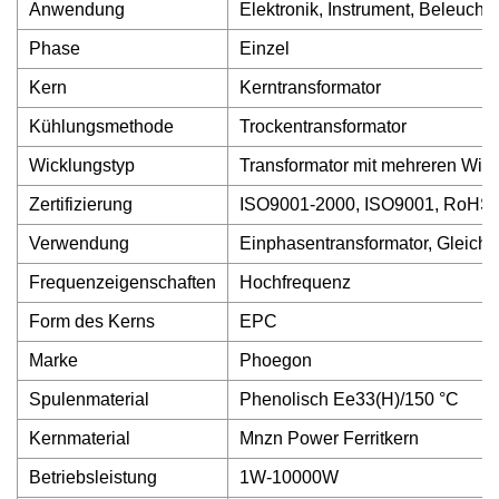
Anwendung
Elektronik, Instrument, Beleuchtu
Phase
Einzel
Kern
Kerntransformator
Kühlungsmethode
Trockentransformator
Wicklungstyp
Transformator mit mehreren Wic
Zertifizierung
ISO9001-2000, ISO9001, RoHS
Verwendung
Einphasentransformator, Gleichric
Frequenzeigenschaften
Hochfrequenz
Form des Kerns
EPC
Marke
Phoegon
Spulenmaterial
Phenolisch Ee33(H)/150 °C
Kernmaterial
Mnzn Power Ferritkern
Betriebsleistung
1W-10000W