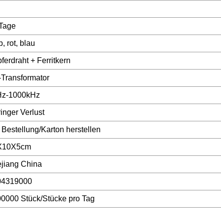
Tage
b, rot, blau
ferdraht + Ferritkern
Transformator
Hz-1000kHz
inger Verlust
 Bestellung/Karton herstellen
X10X5cm
jiang China
04319000
0000 Stück/Stücke pro Tag