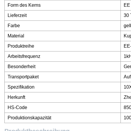
Form des Kerns
EE
Lieferzeit
30 
Farbe
gel
Material
Kup
Produktreihe
EE-
Arbeitsfrequenz
1k
Besonderheit
Ger
Transportpaket
Auf
Spezifikation
10
Herkunft
Zhe
HS-Code
85
Produktionskapazität
100