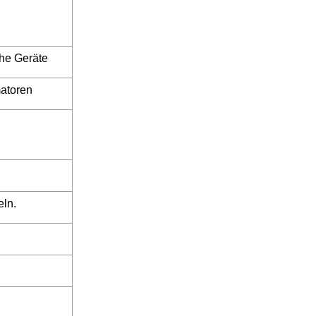
che Geräte
matoren
eln.