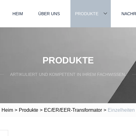
HEIM
ÜBER UNS
PRODUKTE
NACHR
PRODUKTE
ARTIKULIERT UND KOMPETENT IN IHREM FACHWISSEN.
Heim
>
Produkte
>
EC/ER/EER-Transformator
>
Einzelheiten