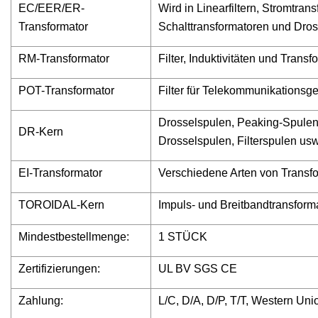
EC/EER/ER-
Wird in Linearfiltern, Stromtran
Transformator
Schalttransformatoren und Dros
RM-Transformator
Filter, Induktivitäten und Tran
POT-Transformator
Filter für Telekommunikationsg
Drosselspulen, Peaking-Spulen,
DR-Kern
Drosselspulen, Filterspulen usw
EI-Transformator
Verschiedene Arten von Transf
TOROIDAL-Kern
Impuls- und Breitbandtransforma
Mindestbestellmenge:
1 STÜCK
Zertifizierungen:
UL BV SGS CE
Zahlung:
L/C, D/A, D/P, T/T, Western U